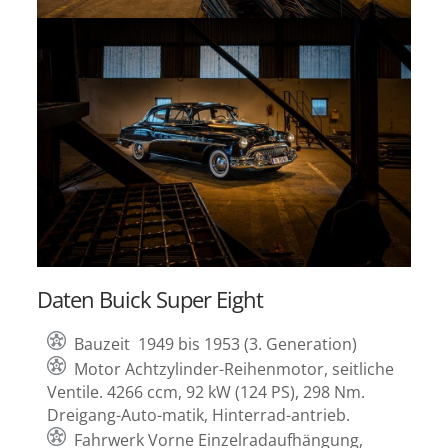
Daten Buick Super Eight
Bauzeit 1949 bis 1953 (3. Generation)
Motor Achtzylinder-Reihenmotor, seitliche
Ventile. 4266 ccm, 92 kW (124 PS), 298 Nm.
Dreigang-Auto-matik, Hinterrad-antrieb.
Fahrwerk Vorne Einzelradaufhängung,