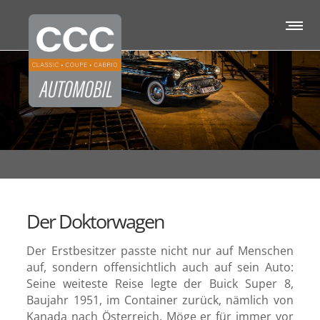
Der Doktorwagen
Der Erstbesitzer passte nicht nur auf Menschen
auf, sondern offensichtlich auch auf sein Auto:
Seine weiteste Reise legte der Buick Super 8,
Baujahr 1951, im Container zurück, nämlich von
Kanada nach Österreich. Möge er für immer vor